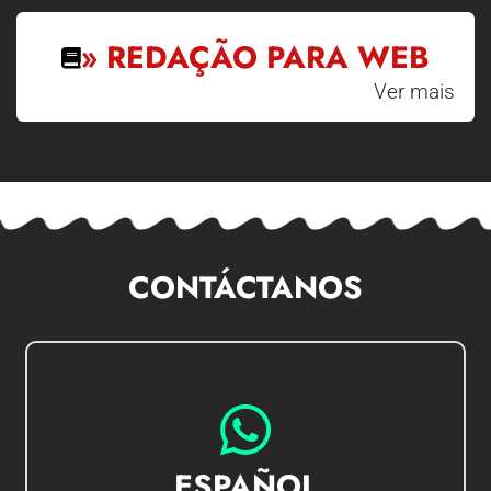
» REDAÇÃO PARA WEB
Ver mais
CONTÁCTANOS
IR AL CHAT
ESPAÑOL