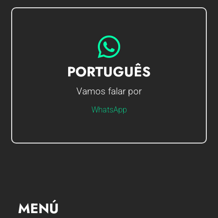
IR AO CHAT
PORTUGUÊS
Vamos falar por
Olá sou Gerson, em que posso ajudá-lo?
WhatsApp
MENÚ