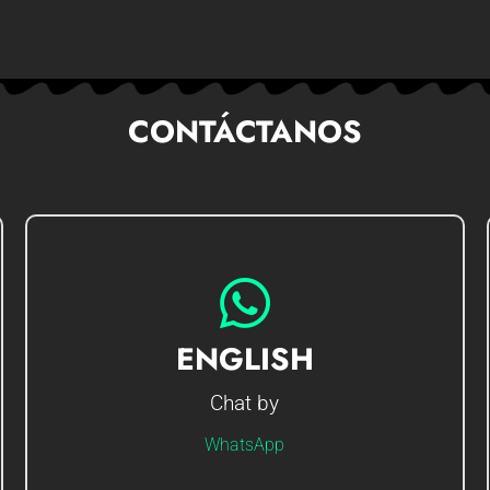
CONTÁCTANOS
GO TO CHAT
ENGLISH
Chat by
Hi I'm Gerson, how can I help you?
WhatsApp