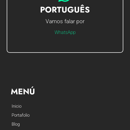
IR AO CHAT
PORTUGUÊS
Vamos falar por
Olá sou Gerson, em que posso ajudá-lo?
WhatsApp
MENÚ
Inicio
Portafolio
Blog