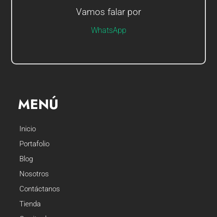
Vamos falar por
Olá sou Gerson, em que posso ajudá-lo?
WhatsApp
MENÚ
Inicio
Portafolio
Blog
Nosotros
Contáctanos
Tienda