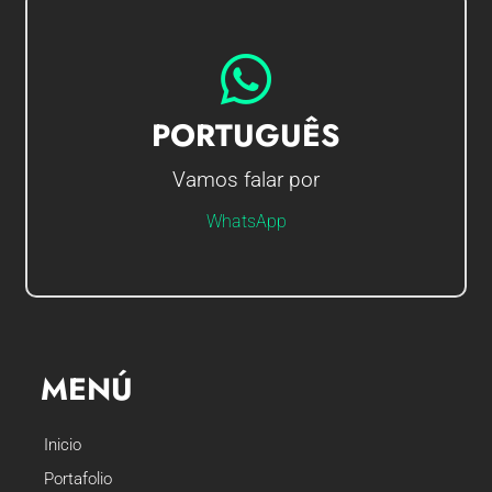
IR AO CHAT
PORTUGUÊS
Vamos falar por
Olá sou Gerson, em que posso ajudá-lo?
WhatsApp
MENÚ
Inicio
Portafolio