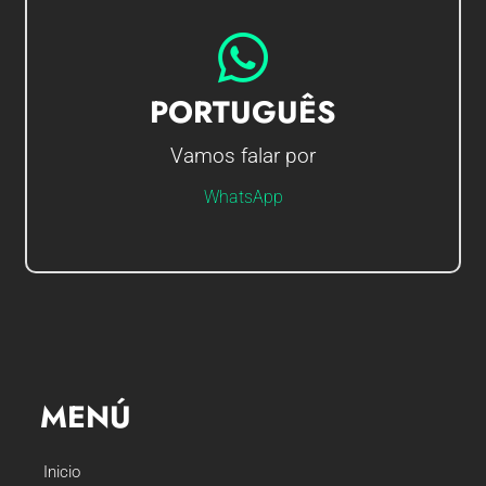
IR AO CHAT
PORTUGUÊS
Vamos falar por
Olá sou Gerson, em que posso ajudá-lo?
WhatsApp
MENÚ
Inicio